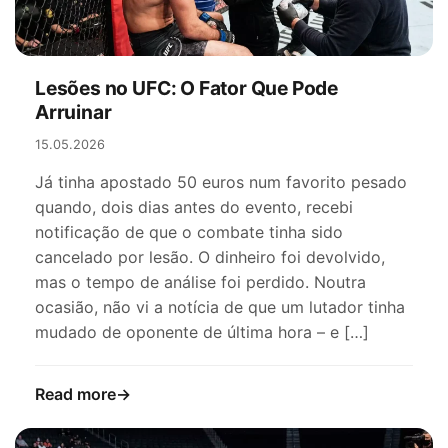
Lesões no UFC: O Fator Que Pode
Arruinar
15.05.2026
Já tinha apostado 50 euros num favorito pesado
quando, dois dias antes do evento, recebi
notificação de que o combate tinha sido
cancelado por lesão. O dinheiro foi devolvido,
mas o tempo de análise foi perdido. Noutra
ocasião, não vi a notícia de que um lutador tinha
mudado de oponente de última hora – e […]
Read more
→