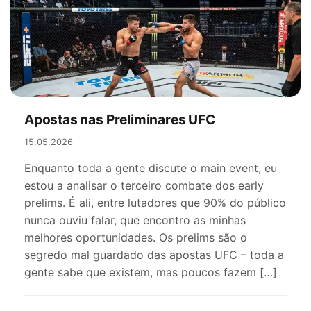
Apostas nas Preliminares UFC
15.05.2026
Enquanto toda a gente discute o main event, eu
estou a analisar o terceiro combate dos early
prelims. É ali, entre lutadores que 90% do público
nunca ouviu falar, que encontro as minhas
melhores oportunidades. Os prelims são o
segredo mal guardado das apostas UFC – toda a
gente sabe que existem, mas poucos fazem […]