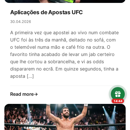
Aplicações de Apostas UFC
30.04.2026
A primeira vez que apostei ao vivo num combate
UFC foi às três da manhã, deitado no sofá, com
o telemóvel numa mão e café frio na outra. O
favorito tinha acabado de levar um jab certeiro
que lhe cortou a sobrancelha, e vi as odds
dispararem no ecrã. Em quinze segundos, tinha a
aposta […]
Read more
→
14:42