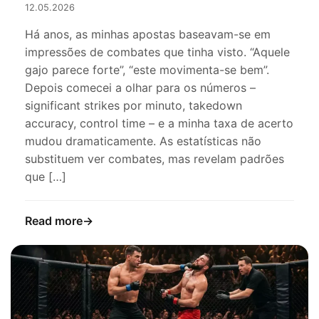
12.05.2026
Há anos, as minhas apostas baseavam-se em
impressões de combates que tinha visto. “Aquele
gajo parece forte”, “este movimenta-se bem”.
Depois comecei a olhar para os números –
significant strikes por minuto, takedown
accuracy, control time – e a minha taxa de acerto
mudou dramaticamente. As estatísticas não
substituem ver combates, mas revelam padrões
que […]
Read more
→