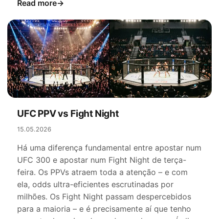
Read more
→
UFC PPV vs Fight Night
15.05.2026
Há uma diferença fundamental entre apostar num
UFC 300 e apostar num Fight Night de terça-
feira. Os PPVs atraem toda a atenção – e com
ela, odds ultra-eficientes escrutinadas por
milhões. Os Fight Night passam despercebidos
para a maioria – e é precisamente aí que tenho