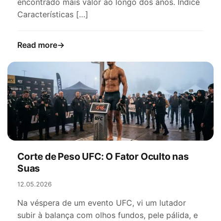
encontrado mais valor ao longo dos anos. Índice
Características […]
Read more
→
Corte de Peso UFC: O Fator Oculto nas
Suas
12.05.2026
Na véspera de um evento UFC, vi um lutador
subir à balança com olhos fundos, pele pálida, e