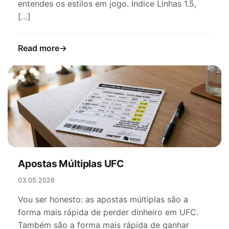
entendes os estilos em jogo. Índice Linhas 1.5,
[…]
Read more
→
Apostas Múltiplas UFC
03.05.2026
Vou ser honesto: as apostas múltiplas são a
forma mais rápida de perder dinheiro em UFC.
Também são a forma mais rápida de ganhar