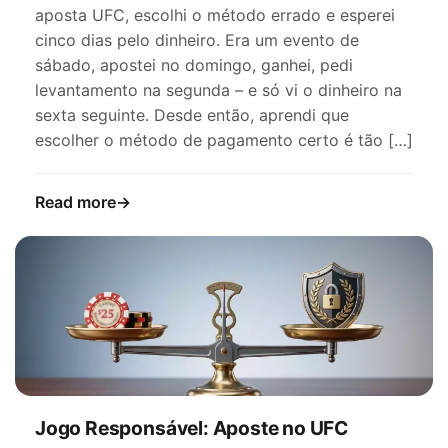
aposta UFC, escolhi o método errado e esperei
cinco dias pelo dinheiro. Era um evento de
sábado, apostei no domingo, ganhei, pedi
levantamento na segunda – e só vi o dinheiro na
sexta seguinte. Desde então, aprendi que
escolher o método de pagamento certo é tão […]
Read more
→
Jogo Responsável: Aposte no UFC