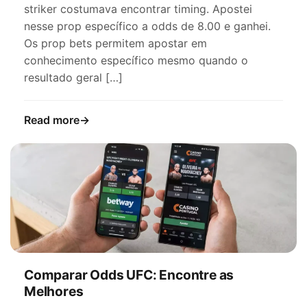
striker costumava encontrar timing. Apostei
nesse prop específico a odds de 8.00 e ganhei.
Os prop bets permitem apostar em
conhecimento específico mesmo quando o
resultado geral […]
Read more
→
Comparar Odds UFC: Encontre as
Melhores