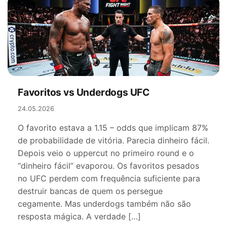
Favoritos vs Underdogs UFC
24.05.2026
O favorito estava a 1.15 – odds que implicam 87%
de probabilidade de vitória. Parecia dinheiro fácil.
Depois veio o uppercut no primeiro round e o
“dinheiro fácil” evaporou. Os favoritos pesados
no UFC perdem com frequência suficiente para
destruir bancas de quem os persegue
cegamente. Mas underdogs também não são
resposta mágica. A verdade […]