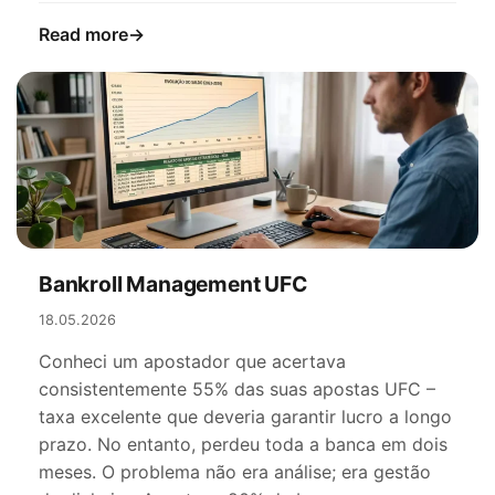
Read more
→
Bankroll Management UFC
18.05.2026
Conheci um apostador que acertava
consistentemente 55% das suas apostas UFC –
taxa excelente que deveria garantir lucro a longo
prazo. No entanto, perdeu toda a banca em dois
meses. O problema não era análise; era gestão