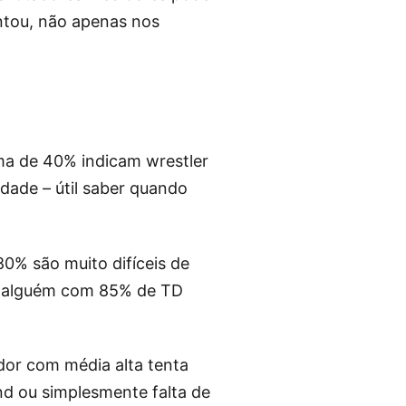
entou, não apenas nos
a de 40% indicam wrestler
dade – útil saber quando
0% são muito difíceis de
a alguém com 85% de TD
dor com média alta tenta
nd ou simplesmente falta de