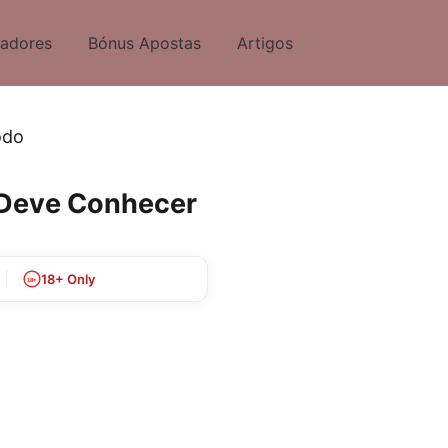
tadores
Bónus Apostas
Artigos
odo
 Deve Conhecer
18+ Only
18+