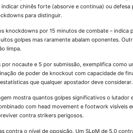
indicar chinês forte (absorve e continua) ou defesa 
ckdowns para distinguir.
s knockdowns por 15 minutos de combate – indica pod
muitos golpes mas raramente abalam oponentes. Outr
o limpa.
s por nocaute e 5 por submissão, exemplifica como u
binação de poder de knockout com capacidade de fin
estatísticas que qualquer apostador deve considerar.
agem mostra quantos golpes significativos o lutador 
mbinado com head movement e footwork visíveis em 
eviver contra strikers perigosos.
as contra o nível de oposição. Um SLpM de 5.0 contr