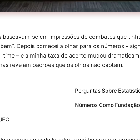
s baseavam-se em impressões de combates que tinha 
bem”. Depois comecei a olhar para os números – signi
 time – e a minha taxa de acerto mudou dramaticame
mas revelam padrões que os olhos não captam.
Perguntas Sobre Estatísti
Números Como Fundação
 UFC
detalhados de cada lutador, e múltiplas plataformas 