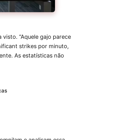
visto. “Aquele gajo parece
ficant strikes por minuto,
nte. As estatísticas não
cas
compilam e analisam essa