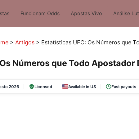
stas
Funcionam Odds
Apostas Vivo
Análise Lu
ome
>
Artigos
>
Estatísticas UFC: Os Números que T
: Os Números que Todo Apostador
osto 2026
Licensed
Available in US
Fast payouts