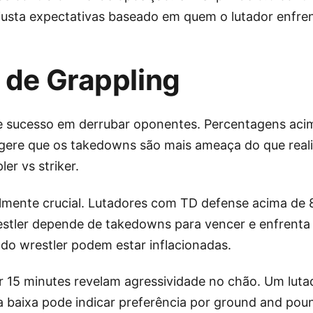
. Ajusta expectativas baseado em quem o lutador enfr
s de Grappling
 sucesso em derrubar oponentes. Percentagens acim
gere que os takedowns são mais ameaça do que reali
er vs striker.
mente crucial. Lutadores com TD defense acima de 8
estler depende de takedowns para vencer e enfrent
 do wrestler podem estar inflacionadas.
 15 minutes revelam agressividade no chão. Um luta
ia baixa pode indicar preferência por ground and pou