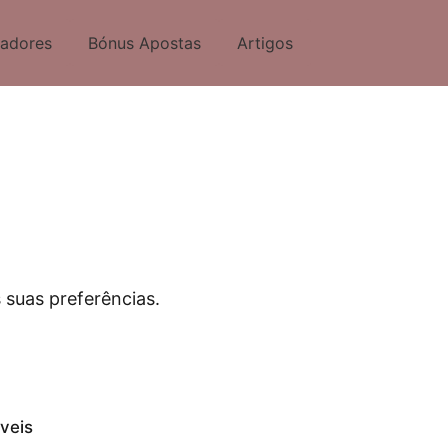
tadores
Bónus Apostas
Artigos
 suas preferências.
veis