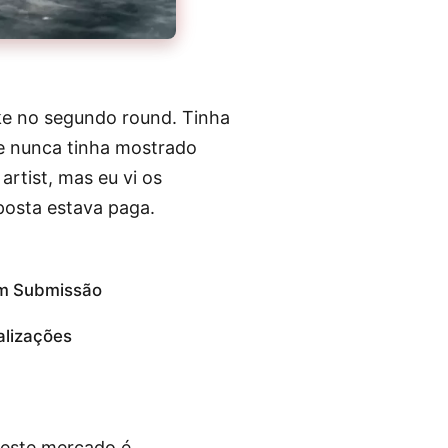
oke no segundo round. Tinha
ue nunca tinha mostrado
rtist, mas eu vi os
posta estava paga.
em Submissão
alizações
 este mercado é