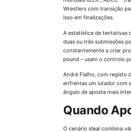
Wrestlers com transição p
isso em finalizações.
A estatística de tentativa
duas ou três submissões po
constantemente a criar pr
pound – usam o controlo pa
André Fialho, com registo d
enfrentas um lutador com es
ângulo de aposta mais inte
Quando Apo
O cenário ideal combina vár