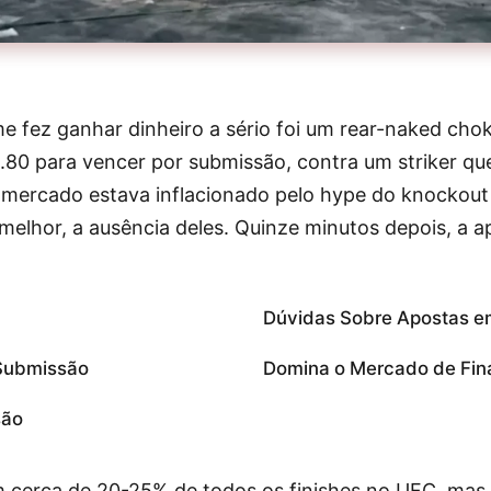
e fez ganhar dinheiro a sério foi um rear-naked ch
2.80 para vencer por submissão, contra um striker q
mercado estava inflacionado pelo hype do knockout a
melhor, a ausência deles. Quinze minutos depois, a a
Dúvidas Sobre Apostas 
 Submissão
Domina o Mercado de Fin
são
 cerca de 20-25% de todos os finishes no UFC, mas