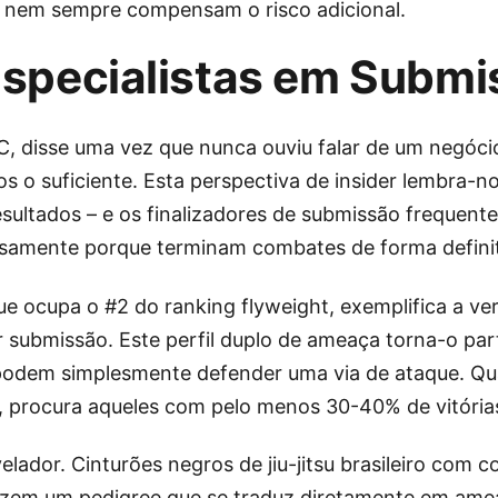
s nem sempre compensam o risco adicional.
 Especialistas em Subm
, disse uma vez que nunca ouviu falar de um negóci
s o suficiente. Esta perspectiva de insider lembra-n
esultados – e os finalizadores de submissão frequent
isamente porque terminam combates de forma definit
 ocupa o #2 do ranking flyweight, exemplifica a vers
or submissão. Este perfil duplo de ameaça torna-o par
odem simplesmente defender uma via de ataque. Qua
 procura aqueles com pelo menos 30-40% de vitórias
lador. Cinturões negros de jiu-jitsu brasileiro com c
azem um pedigree que se traduz diretamente em ame