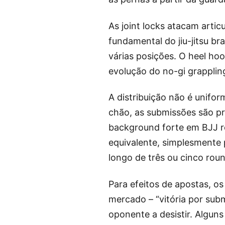
As joint locks atacam artic
fundamental do jiu-jitsu br
várias posições. O heel ho
evolução do no-gi grapplin
A distribuição não é unifo
chão, as submissões são p
background forte em BJJ 
equivalente, simplesmente 
longo de três ou cinco rou
Para efeitos de apostas, 
mercado – “vitória por sub
oponente a desistir. Algun