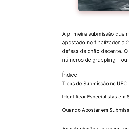
A primeira submissão que m
apostado no finalizador a 
defesa de chão decente. O 
números de grappling – ou 
Índice
Tipos de Submissão no UFC
Identificar Especialistas em
Quando Apostar em Submis
As submissões representam