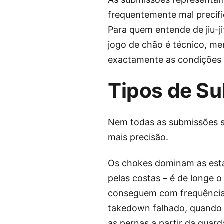
frequentemente mal precif
Para quem entende de jiu-ji
jogo de chão é técnico, m
exactamente as condições q
Tipos de S
Nem todas as submissões sã
mais precisão.
Os chokes dominam as estat
pelas costas – é de longe o
conseguem com frequência c
takedown falhado, quando o
as pernas a partir da gua