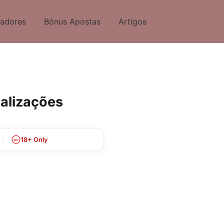
tadores
Bónus Apostas
Artigos
alizações
18+ Only
18+