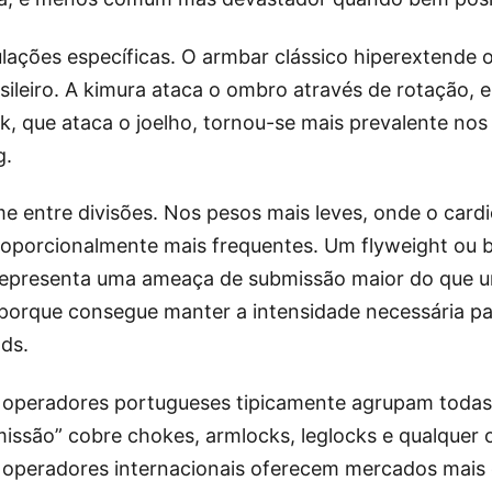
ulações específicas. O armbar clássico hiperextende 
asileiro. A kimura ataca o ombro através de rotação, 
ok, que ataca o joelho, tornou-se mais prevalente no
g.
rme entre divisões. Nos pesos mais leves, onde o car
roporcionalmente mais frequentes. Um flyweight ou
representa uma ameaça de submissão maior do que 
porque consegue manter a intensidade necessária pa
nds.
os operadores portugueses tipicamente agrupam tod
missão” cobre chokes, armlocks, leglocks e qualquer 
s operadores internacionais oferecem mercados mais e