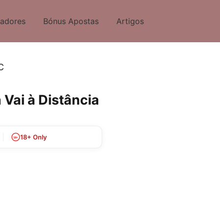
tadores
Bónus Apostas
Artigos
C
Vai à Distância
18+ Only
18+