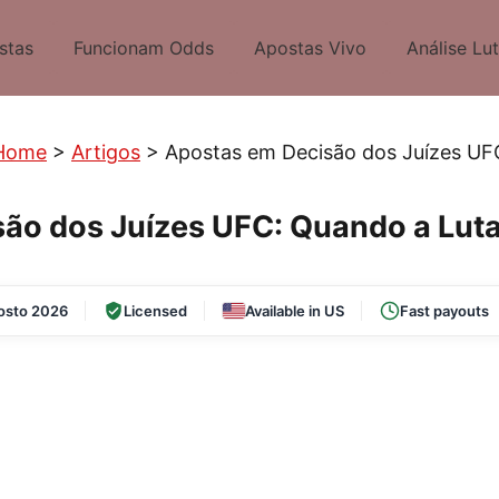
stas
Funcionam Odds
Apostas Vivo
Análise Lu
Home
>
Artigos
>
Apostas em Decisão dos Juízes UF
ão dos Juízes UFC: Quando a Luta 
osto 2026
Licensed
Available in US
Fast payouts