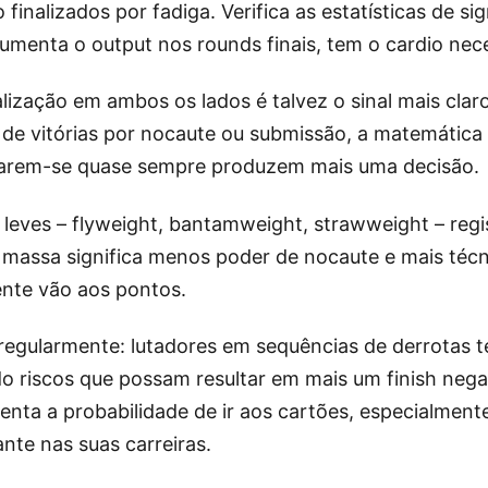
inalizados por fadiga. Verifica as estatísticas de sig
menta o output nos rounds finais, tem o cardio necess
alização em ambos os lados é talvez o sinal mais cl
de vitórias por nocaute ou submissão, a matemática 
trarem-se quase sempre produzem mais uma decisão.
 leves – flyweight, bantamweight, strawweight – reg
massa significa menos poder de nocaute e mais técn
nte vão aos pontos.
egularmente: lutadores em sequências de derrotas t
o riscos que possam resultar em mais um finish negat
nta a probabilidade de ir aos cartões, especialmen
te nas suas carreiras.