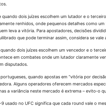
tos.
e quando dois juízes escolhem um lutador e o terceir
amente renhidos, onde pequenos detalhes como um 
 leva a vitória. Para apostadores, decisões dividida
librado que pode terminar assim, considera se vale a
e quando dois juízes escolhem um vencedor e o tercei
contece em combates onde um lutador claramente ve
am disputados.
portugueses, quando apostas em “vitória por decisão
cedora. Alguns operadores oferecem mercados especí
 mas a variância neste mercado é extrema – evito-o q
-9 usado no UFC significa que cada round vale o m